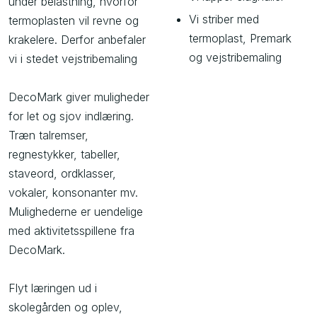
under belastning, hvorfor
Vi striber med
termoplasten vil revne og
termoplast, Premark
krakelere. Derfor anbefaler
og vejstribemaling
vi i stedet vejstribemaling
DecoMark giver muligheder
for let og sjov indlæring.
Træn talremser,
regnestykker, tabeller,
staveord, ordklasser,
vokaler, konsonanter mv.
Mulighederne er uendelige
med aktivitetsspillene fra
DecoMark.
Flyt læringen ud i
skolegården og oplev,