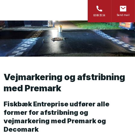
-->
Send mail
93 89 35 34
Vejmarkering og afstribning
med Premark​
Fiskbæk Entreprise udfører alle
former for afstribning og
vejmarkering med Premark og
Decomark