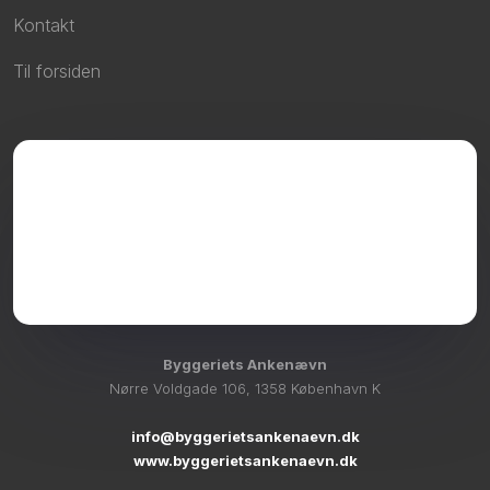
Kontakt
Til forsiden
Byggeriets Ankenævn
Nørre Voldgade 106, 1358 København K
info@byggerietsankenaevn.dk
www.byggerietsankenaevn.dk