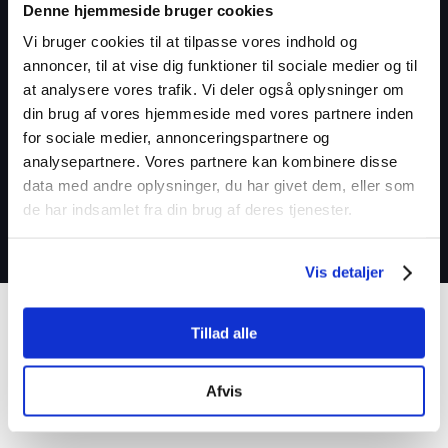
Denne hjemmeside bruger cookies
Fiskbæk Entreprise kan rådgive dig om gældende
reglementer og love.
Vi bruger cookies til at tilpasse vores indhold og
annoncer, til at vise dig funktioner til sociale medier og til
Fokus på ordentlighed og kvalitet
at analysere vores trafik. Vi deler også oplysninger om
Alle arbejdsopgaver udføres til tiden uden at gå på
din brug af vores hjemmeside med vores partnere inden
kompromis med kvaliteten.
for sociale medier, annonceringspartnere og
analysepartnere. Vores partnere kan kombinere disse
Mange års erfaring
data med andre oplysninger, du har givet dem, eller som
Vi har mange års erfaring indenfor entreprenør- og
de har indsamlet fra din brug af deres tjenester.
kloakbranchen.
Vis detaljer
Tillad alle
Afvis