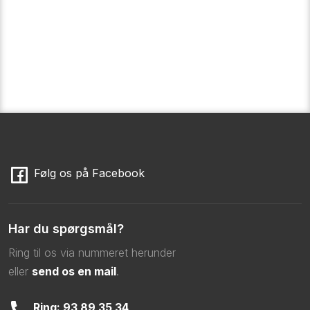
​Følg os på Facebook
Har du spørgsmål?
Ring til os via nummeret herunder
​eller
send os en mail
.
Ring: 93 89 35 34