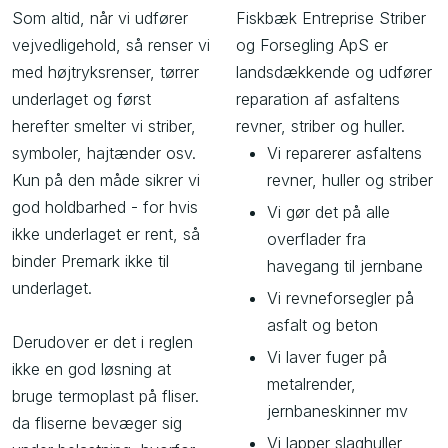
Som altid, når vi udfører
​Fiskbæk Entreprise Striber
vejvedligehold, så renser vi
og Forsegling ApS er
med højtryksrenser, tørrer
landsdækkende og udfører
underlaget og først
reparation af asfaltens
herefter smelter vi striber,
revner, striber og huller.
symboler, hajtænder osv.
Vi reparerer asfaltens
​Kun på den måde sikrer vi
revner, huller og striber
god holdbarhed - for hvis
Vi gør det på alle
ikke underlaget er rent, så
overflader fra
binder Premark ikke til
havegang til jernbane
underlaget.
Vi revneforsegler på
asfalt og beton
Derudover er det i reglen
Vi laver fuger på
ikke en god løsning at
metalrender,
bruge termoplast på fliser.
jernbaneskinner mv
da fliserne bevæger sig
Vi lapper slaghuller