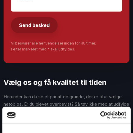
Vi besvarer alle henvendelser inden for 48 timer.
Felter markeret med * skal udfyldes.​
Vælg os og få kvalitet til tiden
Herunder kan du se et par af de grunde, der er til at vælge
netop os. Er du blevet overbevist? Så tøv ikke med at udfylde
kontaktformularen her på siden.
Vi har styr på reglementer og love