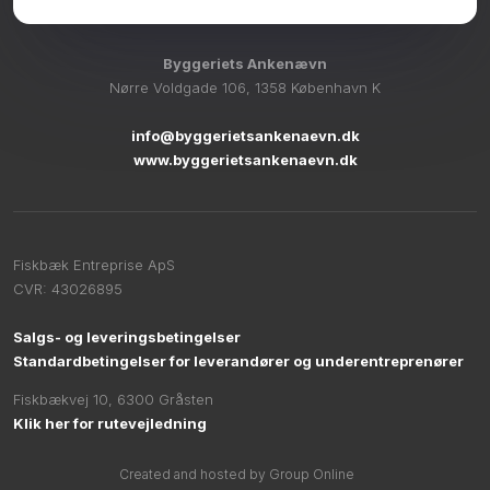
Byggeriets Ankenævn
Nørre Voldgade 106, 1358 København K
info@byggerietsankenaevn.dk
www.byggerietsankenaevn.dk
Fiskbæk Entreprise ApS
CVR​: 43026895
Salgs- og leveringsbetingelser
Standardbetingelser for leverandører og underentreprenører
Fiskbækvej 10, 6300 Gråsten​
Klik her for rutevejledning
Created and hosted by Group Online