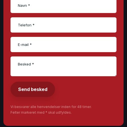
Vi besvarer alle henvendelser inden for 48 timer.
Felter markeret med * skal udfyldes.​