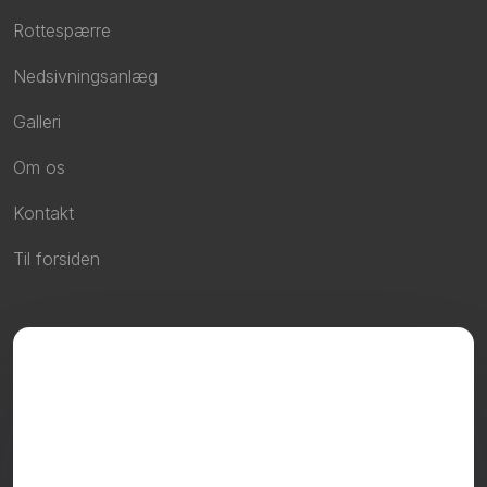
Rottespærre
Nedsivningsanlæg
Galleri
Om os
Kontakt
Til forsiden