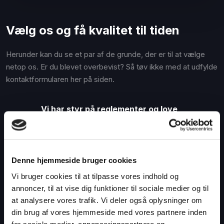
Vælg os og få kvalitet til tiden
Herunder kan du se et par af de grunde, der er til at vælge
netop os. Er du blevet overbevist? Så tøv ikke med at udfylde
kontaktformularen her på siden.
Vi har styr på reglementer og love
Fiskbæk Entreprise kan rådgive dig om gældende
reglementer og love.
Fokus på ordentlighed og kvalitet
Denne hjemmeside bruger cookies
Alle arbejdsopgaver udføres til tiden uden at gå på
Vi bruger cookies til at tilpasse vores indhold og
kompromis med kvaliteten.
annoncer, til at vise dig funktioner til sociale medier og til
at analysere vores trafik. Vi deler også oplysninger om
Mange års erfaring
din brug af vores hjemmeside med vores partnere inden
Vi har mange års erfaring indenfor entreprenør- og
for sociale medier, annonceringspartnere og